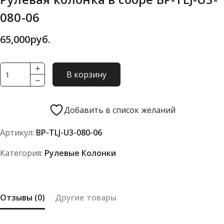
080-06
65,000
руб.
Количество
В корзину
товара
Рулевая
колонка
Добавить в список желаний
в
Артикул:
BP-TLJ-U3-080-06
сборе
BP-
Категория:
Рулевые Колонки
TLJ-
U3-
080-
Отзывы (0)
Другие товары
06