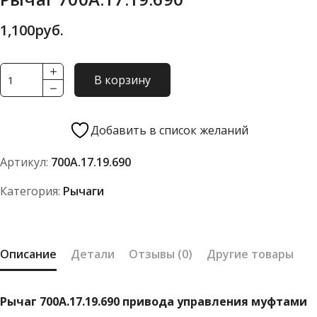
1,100
руб.
Количество
В корзину
товара
Рычаг
700А.17.19.690
Добавить в список желаний
Артикул:
700А.17.19.690
Категория:
Рычаги
Описание
Детали
Отзывы (0)
Другие товары
Рычаг 700А.17.19.690 привода управления муфтами