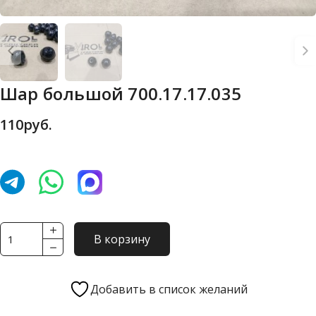
Шар большой 700.17.17.035
110
руб.
Количество
В корзину
товара
Шар
большой
Добавить в список желаний
700.17.17.035