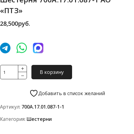
«ПТЗ»
28,500
руб.
Количество
В корзину
товара
Шестерня
700А.17.01.087-
Добавить в список желаний
1
Артикул:
700А.17.01.087-1-1
АО
"ПТЗ"
Категория:
Шестерни