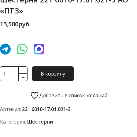
«ПТЗ»
13,500
руб.
Количество
В корзину
товара
Шестерня
221
Добавить в список желаний
6010-
Артикул:
221 6010-17.01.021-3
17.01.021-
3
Категория:
Шестерни
АО
"ПТЗ"