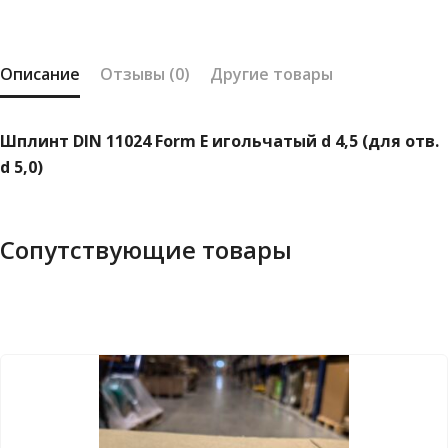
E
игольчатый
d
Описание
Отзывы (0)
Другие товары
4,5
(для
Шплинт DIN 11024 Form E игольчатый d 4,5 (для отв.
отв.
d 5,0)
d
5,0)
Сопутствующие товары