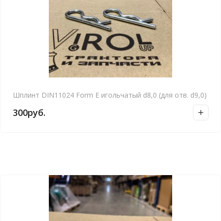
Шплинт DIN11024 Form E игольчатый d8,0 (для отв. d9,0)
300
руб.