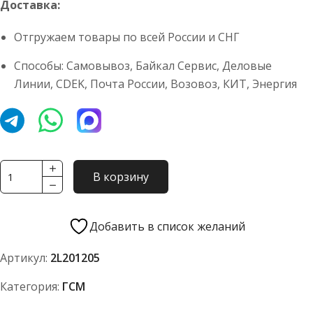
Доставка:
Отгружаем товары по всей России и СНГ
Способы: Самовывоз, Байкал Сервис, Деловые
Линии, CDEK, Почта России, Возовоз, КИТ, Энергия
Количество
В корзину
товара
Масло
трансмиссионное
Добавить в список желаний
2LINE
Артикул:
2L201205
UTTO
SAE
Категория:
ГСМ
10W-