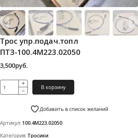
Трос упр.подач.топл
ПТЗ-100.4М223.02050
3,500
руб.
Количество
В корзину
товара
Трос
упр.подач.топл
Добавить в список желаний
ПТЗ-100.4М223.02050
Артикул:
100.4М223.02050
Категория:
Тросики