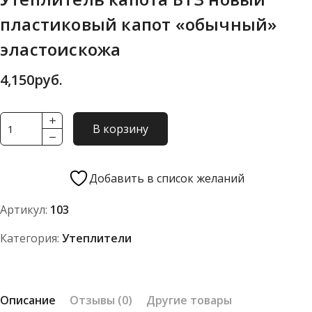
пластиковый капот «обычный»
эластоискожа
4,150
руб.
Количество
В корзину
товара
Утеплитель
капота
Добавить в список желаний
БТЗ
Артикул:
103
новый
пластиковый
Категория:
Утеплители
капот
"обычный"
эластоискожа
Описание
Отзывы (0)
Другие товары