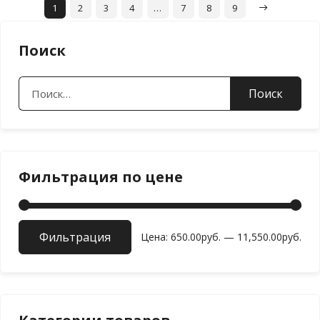
1
2
3
4
…
7
8
9
Поиск
Найти:
Фильтрация по цене
Фильтрация
Мин
Мак
Цена:
650.00руб.
—
11,550.00руб.
цен
цен