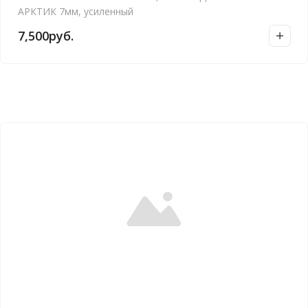
а
АРКТИК 7мм, усиленный
в
7,500
руб.
н
и
е