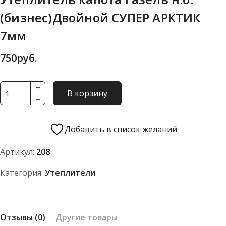
(бизнес)Двойной СУПЕР АРКТИК
7мм
750
руб.
Количество
В корзину
товара
Утеплитель
капота
Добавить в список желаний
Газель
Артикул:
208
н.о.
(бизнес)Двойной
Категория:
Утеплители
СУПЕР
АРКТИК
7мм
Отзывы (0)
Другие товары