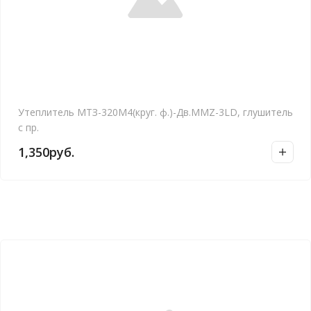
Утеплитель МТЗ-320М4(круг. ф.)-Дв.MMZ-3LD, глушитель
с пр.
1,350
руб.