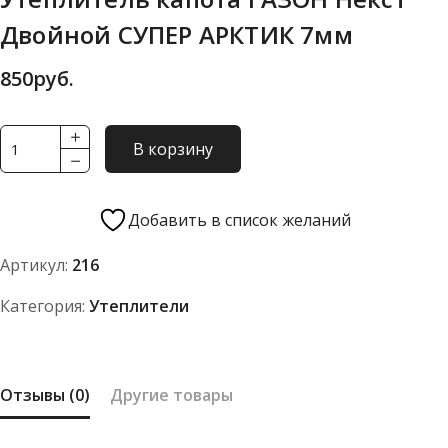
Двойной СУПЕР АРКТИК 7мм
850
руб.
Количество
В корзину
товара
Утеплитель
капота
Добавить в список желаний
ГАЗОН
Артикул:
216
Некст
Двойной
Категория:
Утеплители
СУПЕР
АРКТИК
7мм
Отзывы (0)
Другие товары