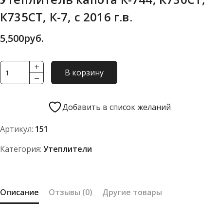
К735СТ, К-7, с 2016 г.в.
5,500
руб.
Количество
В корзину
товара
Утеплитель
капота
Добавить в список желаний
К-744,
Артикул:
151
К730СТ,
К735СТ,
Категория:
Утеплители
К-7,
с
2016
Описание
Отзывы (0)
Другие товары
г.в.