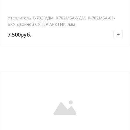
Утеплитель К-702 УДМ, К702МБА-УДМ, К-702МБА-01-
БКУ Двойной СУПЕР АРКТИК 7мм
7,500
руб.