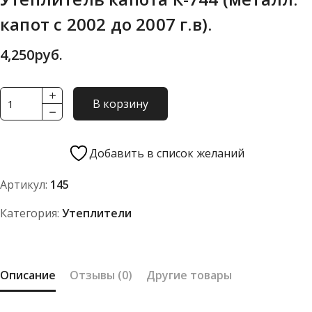
капот с 2002 до 2007 г.в).
4,250
руб.
Количество
В корзину
товара
Утеплитель
капота
Добавить в список желаний
К-744
Артикул:
145
(металл.
капот
Категория:
Утеплители
с
2002
до
Описание
Отзывы (0)
Другие товары
2007
г.в).