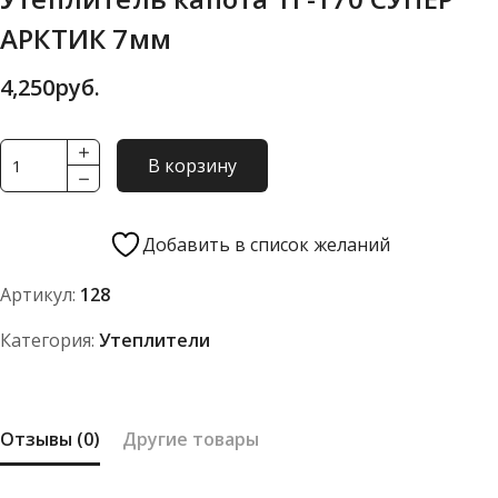
АРКТИК 7мм
4,250
руб.
Количество
В корзину
товара
Утеплитель
капота
Добавить в список желаний
ТГ-170
Артикул:
128
СУПЕР
АРКТИК
Категория:
Утеплители
7мм
Отзывы (0)
Другие товары