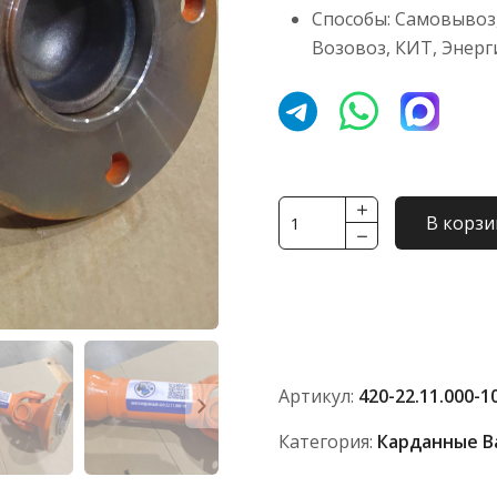
Способы: Самовывоз,
Возовоз, КИТ, Энерг
Количество
В корзи
товара
Вал
карданный
420-
22.11.000-
10
Артикул:
420-22.11.000-1
Категория:
Карданные В