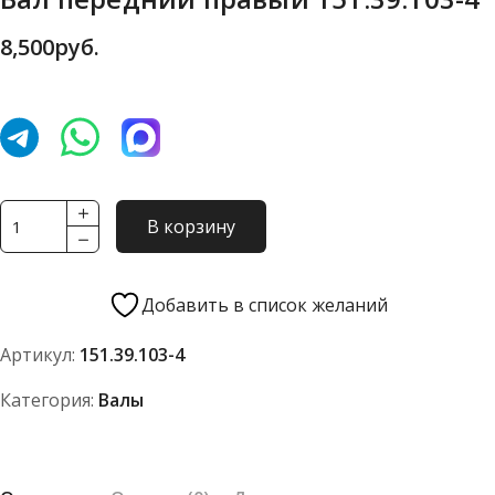
8,500
руб.
Количество
В корзину
товара
Вал
передний
Добавить в список желаний
правый
Артикул:
151.39.103-4
151.39.103-
4
Категория:
Валы