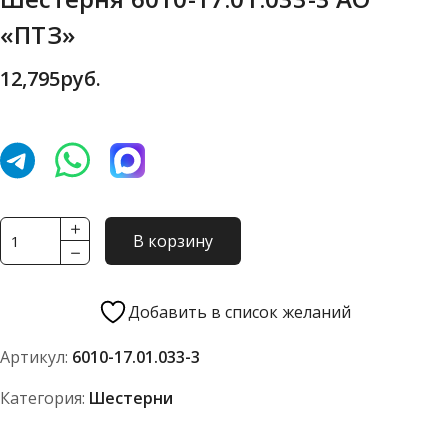
«ПТЗ»
12,795
руб.
Количество
В корзину
товара
Шестерня
6010-
Добавить в список желаний
17.01.033-
Артикул:
6010-17.01.033-3
3
АО
Категория:
Шестерни
"ПТЗ"