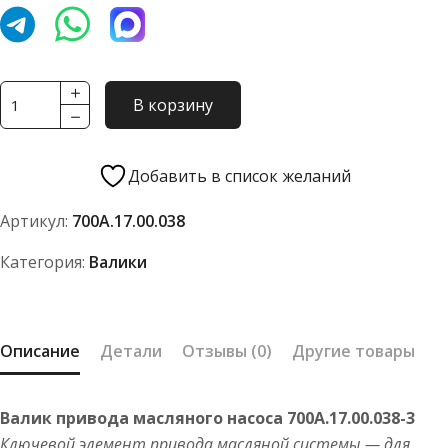
Количество
В корзину
товара
Валик
700А.17.00.038-
Добавить в список желаний
3
Артикул:
700А.17.00.038
Категория:
Валики
Описание
Детали
Отзывы (0)
Другие товары
Валик привода масляного насоса 700А.17.00.038-3
Ключевой элемент привода масляной системы — для