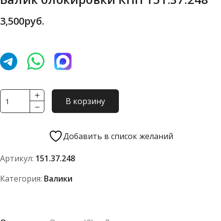
3,500
руб.
Количество
В корзину
товара
Валик
блокировки
Добавить в список желаний
КПП
Артикул:
151.37.248
151.37.248
Категория:
Валики