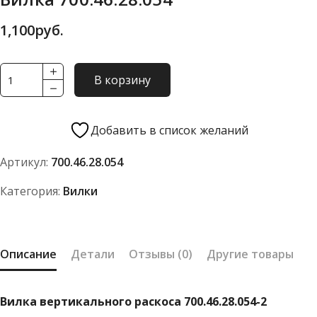
1,100
руб.
Количество
В корзину
товара
Вилка
700.46.28.054
Добавить в список желаний
Артикул:
700.46.28.054
Категория:
Вилки
Описание
Детали
Отзывы (0)
Другие товары
Вилка вертикального раскоса 700.46.28.054-2