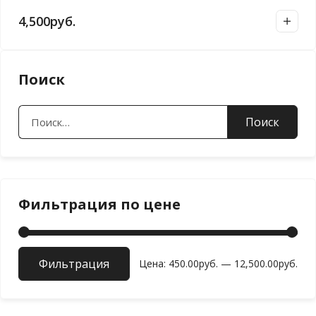
4,500
руб.
Поиск
Найти:
Фильтрация по цене
Фильтрация
Мин
Мак
Цена:
450.00руб.
—
12,500.00руб.
цен
цен