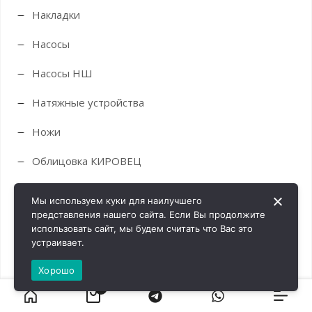
Накладки
Насосы
Насосы НШ
Натяжные устройства
Ножи
Облицовка КИРОВЕЦ
Облицовка трактора ХТЗ
Мы используем куки для наилучшего
представления нашего сайта. Если Вы продолжите
Обоймы
использовать сайт, мы будем считать что Вас это
устраивает.
Опоры
Хорошо
Оси
0
Отопители