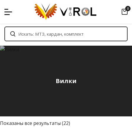
Skip
0
to
content
Вилки
С
Показаны все результаты (22)
о