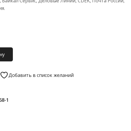
 Байкал Сервис, Деловые Линии, CDEK, Почта России,
ия.
ну
Добавить в список желаний
68-1