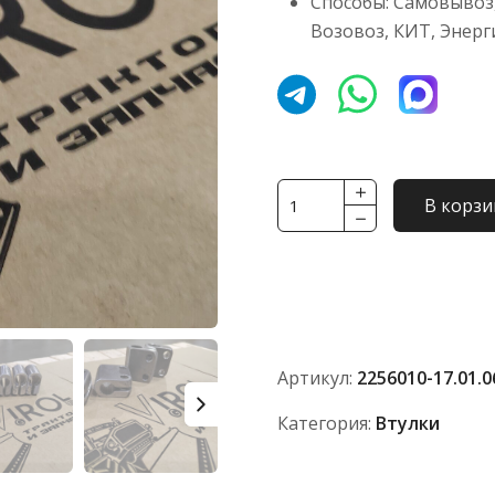
Способы: Самовывоз,
Возовоз, КИТ, Энерг
Количество
В корзи
товара
Втулка
221
6010-
17.01.068-
1
Артикул:
2256010-17.01.0
АО
"ПТЗ"
Категория:
Втулки