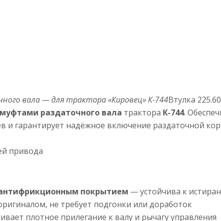
чного вала — для трактора «Кировец» К-744
Втулка 225.6
 муфтами раздаточного вала
трактора
К-744
. Обеспе
в и гарантирует надёжное включение раздаточной кор
ей привода
с антифрикционным покрытием
— устойчива к истиран
оригиналом, не требует подгонки или доработок
вает плотное прилегание к валу и рычагу управления