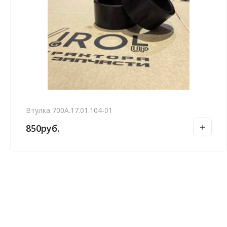
Втулка 700А.17.01.104-01
850
руб.