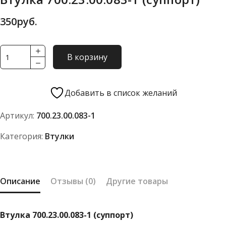
350
руб.
Количество
В корзину
товара
Втулка
700.23.00.083-
Добавить в список желаний
1
Артикул:
700.23.00.083-1
(суппорт)
Категория:
Втулки
Описание
Отзывы (0)
Другие товары
Втулка 700.23.00.083-1 (суппорт)