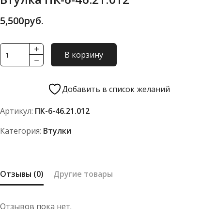
5,500
руб.
Количество
В корзину
товара
Втулка
ПК-6-
Добавить в список желаний
46.21.012
Артикул:
ПК-6-46.21.012
Категория:
Втулки
Отзывы (0)
Другие товары
Отзывов пока нет.