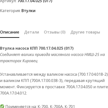
Артикул:
700.17.04.025 (017)
700.17.04.025
(017)
Категория:
Втулки
Описание
Детали
Отзывы (0)
Другие товары
Втулка насоса КПП 700.17.04.025 (017)
Соединяет валики привода масляного насоса НМШ-25 на
тракторах Кировец
Устанавливается между валиком насоса (700.17.04.018-2)
и валиком КПП (700А.17.00.038-3), передавая крутящий
момент. Фиксируется в проставке 700А.17.04.050 и плите
700А.17.04.012.
Применяется на: К-700, К-700А, К-701