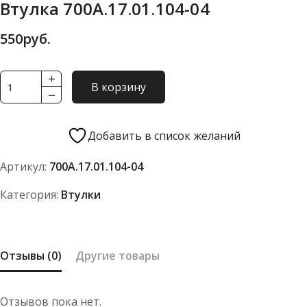
Втулка 700А.17.01.104-04
550
руб.
Количество
В корзину
товара
Втулка
700А.17.01.104-
Добавить в список желаний
04
Артикул:
700А.17.01.104-04
Категория:
Втулки
Отзывы (0)
Другие товары
Отзывов пока нет.