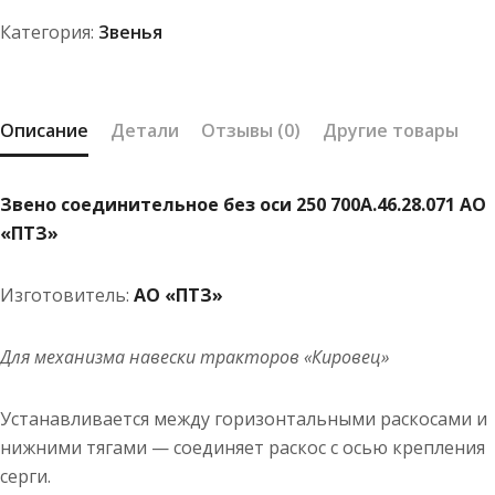
250
Категория:
Звенья
700А.46.28.071
АО
"ПТЗ"
Описание
Детали
Отзывы (0)
Другие товары
Звено соединительное без оси 250 700А.46.28.071 АО
«ПТЗ»
Изготовитель:
АО «ПТЗ»
Для механизма навески тракторов «Кировец»
Устанавливается между горизонтальными раскосами и
нижними тягами — соединяет раскос с осью крепления
серги.