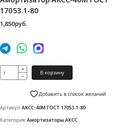
17053.1-80
1,850
руб.
Количество
В корзину
товара
Амортизатор
АКСС-40М
Добавить в список желаний
ГОСТ
Артикул:
АКСС-40М ГОСТ 17053.1-80
17053.1-
80
Категория:
Амортизаторы АКСС