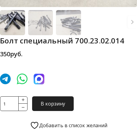
Болт специальный 700.23.02.014
350
руб.
Количество
В корзину
товара
Болт
специальный
Добавить в список желаний
700.23.02.014