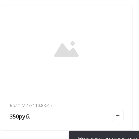
Болт М27х110.88.45
350
руб.
Мы используем куки для наил