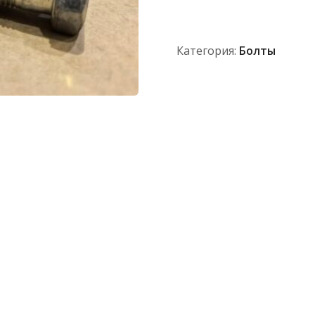
6Дх40,88.35.016
Категория:
Болты