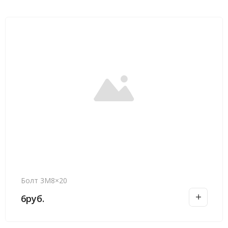
Болт 3М8×20
6
руб.