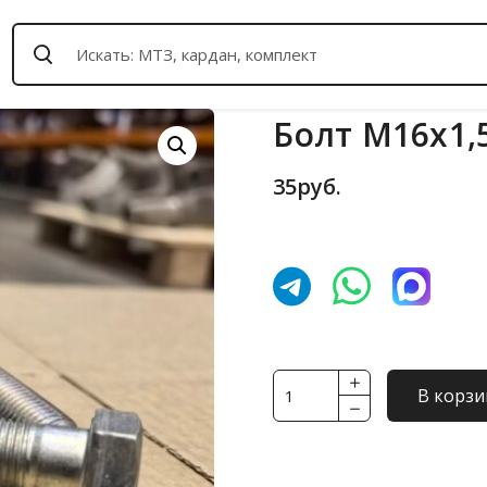
Болт М16х1,5
35
руб.
Количество
В корзи
товара
Болт
М16х1,5х40-