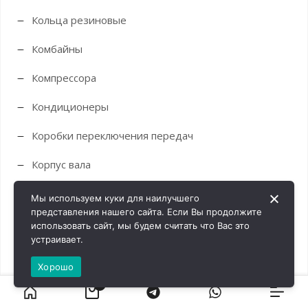
Кольца резиновые
Комбайны
Компрессора
Кондиционеры
Коробки переключения передач
Корпус вала
Корпуса
Мы используем куки для наилучшего
представления нашего сайта. Если Вы продолжите
Краны
использовать сайт, мы будем считать что Вас это
устраивает.
Крестовины
Хорошо
Кронштейны
0