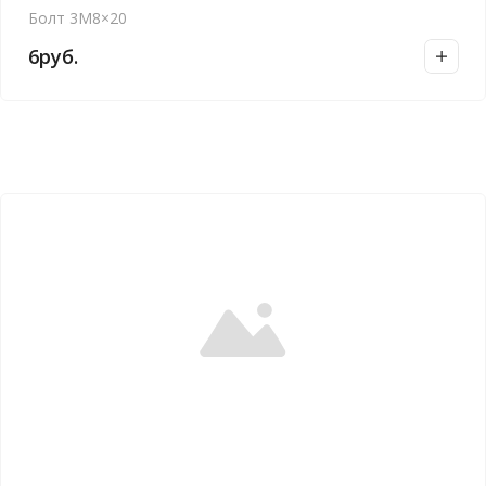
Болт 3М8×20
6
руб.