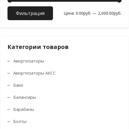
Фильтрация
Мин
Мак
Цена:
0.00руб.
—
2,000.00руб.
цен
цен
Категории товаров
Амортизаторы
Амортизаторы АКСС
Баки
Балансиры
Барабаны
Болты