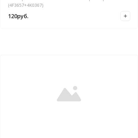
(4F3657+4K0367)
120
руб.