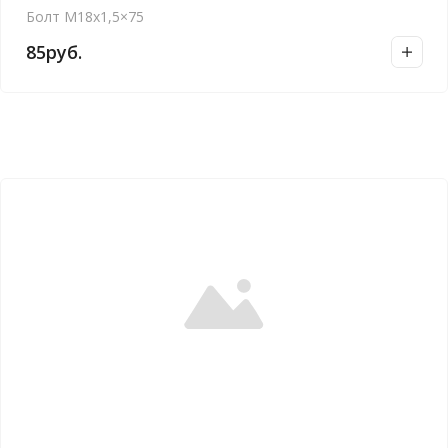
Болт M18x1,5×75
85
руб.