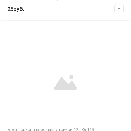
а
25
руб.
в
н
и
е
Болт кардана короткий с гайкой 125.36.113