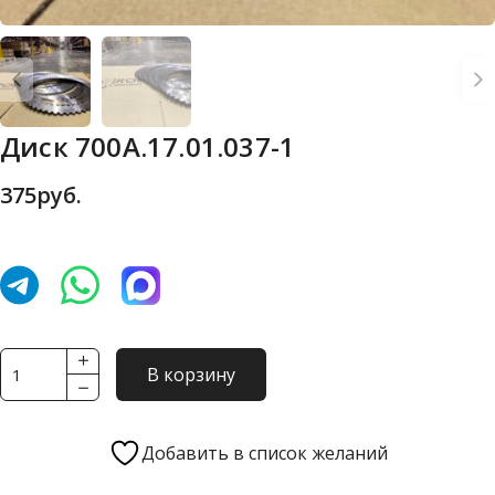
Диск 700А.17.01.037-1
375
руб.
Количество
В корзину
товара
Диск
700А.17.01.037-
Добавить в список желаний
1