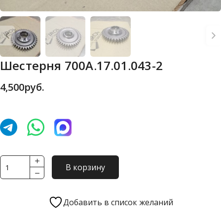
Шестерня 700А.17.01.043-2
4,500
руб.
Количество
В корзину
товара
Шестерня
700А.17.01.043-
Добавить в список желаний
2