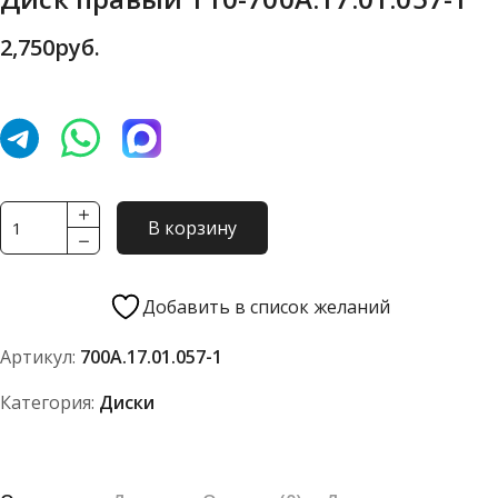
2,750
руб.
Количество
В корзину
товара
Диск
правый
Добавить в список желаний
Т10-
Артикул:
700А.17.01.057-1
700А.17.01.057-
1
Категория:
Диски