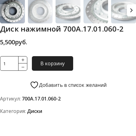
Диск нажимной 700А.17.01.060-2
5,500
руб.
Количество
В корзину
товара
Диск
нажимной
Добавить в список желаний
700А.17.01.060-
Артикул:
700А.17.01.060-2
2
Категория:
Диски