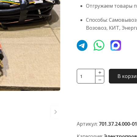
Отгружаем товары по
Способы: Самовывоз,
Возовоз, КИТ, Энерг
Количество
В корзи
товара
Электропроводка
К-701
с
тяж.проводами
701.37.24.000-
Артикул:
701.37.24.000-0
01
(24В
Категория:
Электропров