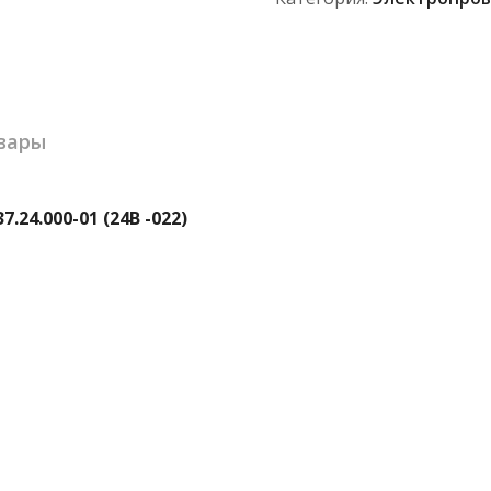
-022)
вары
24.000-01 (24В -022)