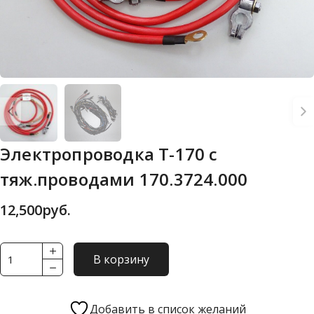
Электропроводка Т-170 с
тяж.проводами 170.3724.000
12,500
руб.
Количество
В корзину
товара
Электропроводка
Т-170
Добавить в список желаний