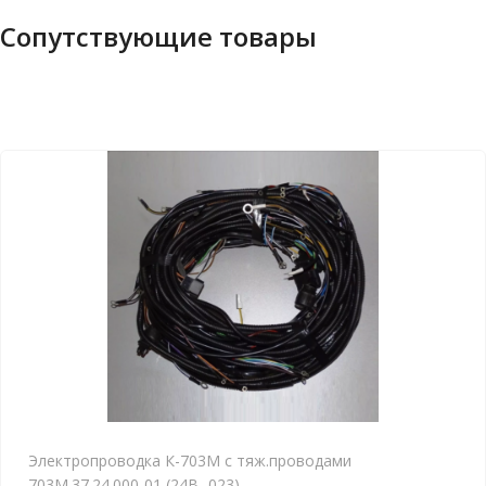
Сопутствующие товары
Электропроводка К-703М с тяж.проводами
703М.37.24.000-01 (24В -023)