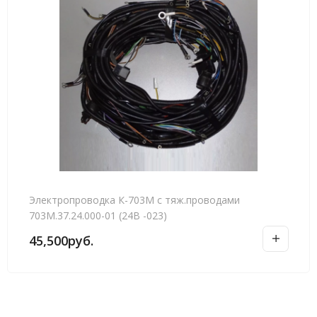
Электропроводка К-703М с тяж.проводами
703М.37.24.000-01 (24В -023)
45,500
руб.