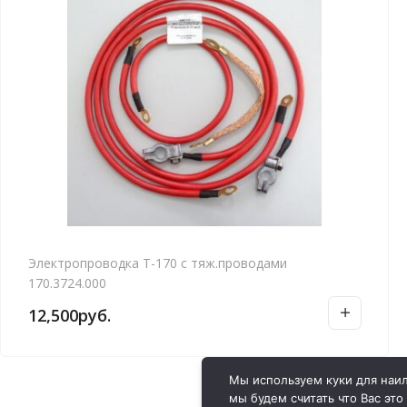
Электропроводка Т-170 с тяж.проводами
170.3724.000
12,500
руб.
Мы используем куки для наил
мы будем считать что Вас это