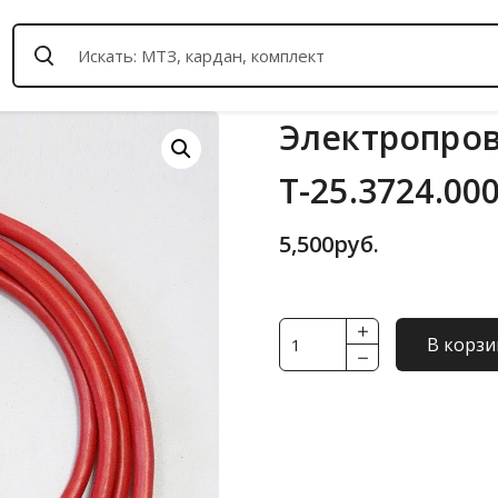
Электропров
Т-25.3724.00
5,500
руб.
Количество
В корзи
товара
Электропроводка
Т-25
с
тяж.проводами