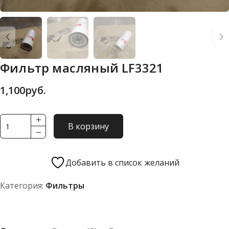
Фильтр масляный LF3321
1,100
руб.
Количество
В корзину
товара
Фильтр
масляный
Добавить в список желаний
LF3321
Категория:
Фильтры