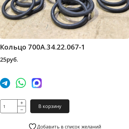
Кольцо 700А.34.22.067-1
25
руб.
Количество
В корзину
товара
Кольцо
700А.34.22.067-
Добавить в список желаний