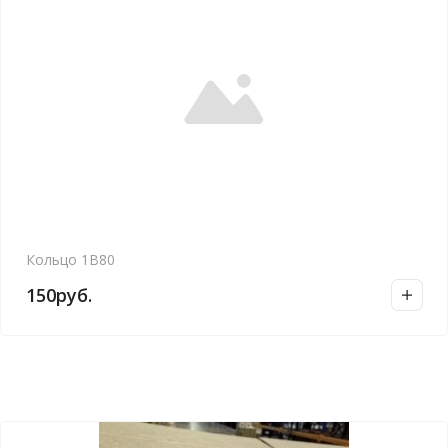
Кольцо 1В80
150
руб.