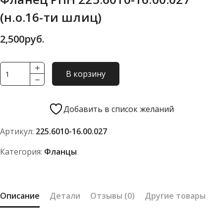
(н.о.16-ти шлиц)
2,500
руб.
Количество
В корзину
товара
Фланец
РПН
Добавить в список желаний
225.6010-
Артикул:
225.6010-16.00.027
16.00.027
(н.о.16-
Категория:
Фланцы
ти
шлиц)
Описание
Детали
Отзывы (0)
Другие товары