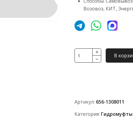
Способы: Самовывоз,
Возовоз, КИТ, Энерг
Количество
В корзи
товара
Гидромуфта
656-
1308011
Артикул:
656-1308011
Категория:
Гидромуфты