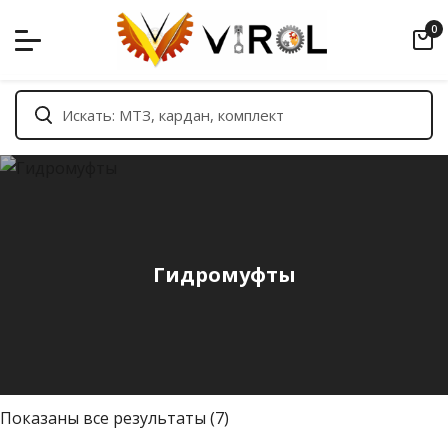
Skip
0
to
content
Гидромуфты
С
Показаны все результаты (7)
о