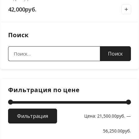
42,000
руб.
Поиск
Найти:
Фильтрация по цене
Фильтрация
Мин
Мак
Цена:
21,500.00руб.
—
цен
цен
56,250.00руб.