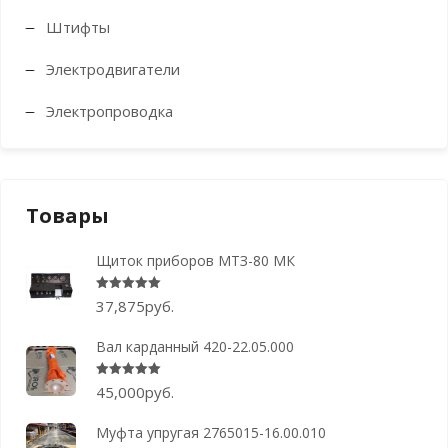
Штифты
Электродвигатели
Электропроводка
Товары
Щиток приборов МТЗ-80 МК
Оценка
5.00
из 5
37,875
руб.
Вал карданный 420-22.05.000
Оценка
5.00
из 5
45,000
руб.
Муфта упругая 2765015-16.00.010