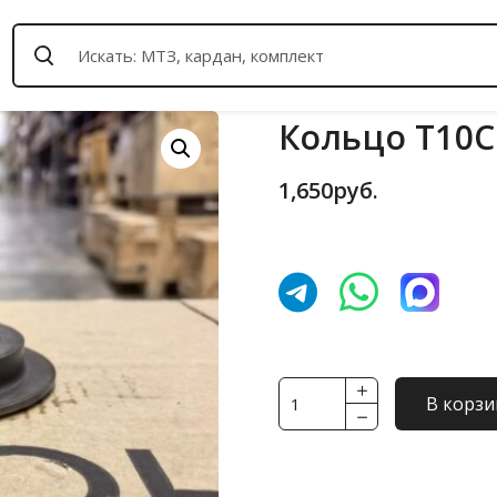
Кольцо Т10CN
1,650
руб.
Количество
В корзи
товара
Кольцо
Т10CN-