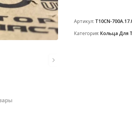
700А.17.01.366-
1
Артикул:
Т10CN-700А.17.
Категория:
Кольца Для 
вары