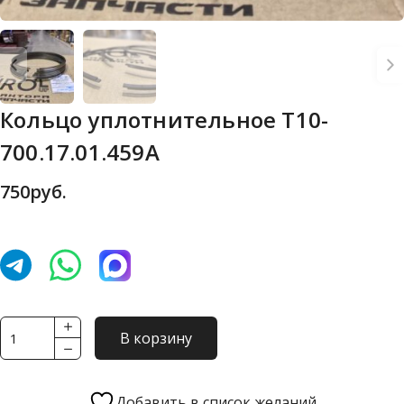
Кольцо уплотнительное Т10-
700.17.01.459А
750
руб.
Количество
В корзину
товара
Кольцо
уплотнительное
Добавить в список желаний