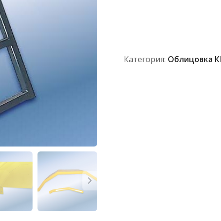
Крыло
переднее
правое
с
контейнером
Категория:
Облицовка 
700А.84.03.050-
1+700А.84.00.200-
3