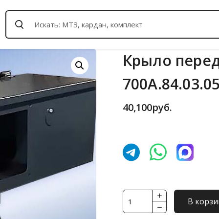
Крыло перед
700А.84.03.0
40,100
руб.
Количество
В корзи
товара