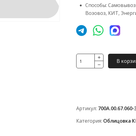
Способы: Самовывоз,
Возовоз, КИТ, Энерг
Количество
В корзи
товара
Крышка
700А.00.67.060-
3
Артикул:
700А.00.67.060-
Категория:
Облицовка 