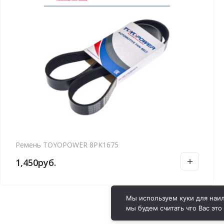
Ремень TOYOPOWER 8PK1675
1,450
руб.
Мы используем куки для наил
мы будем считать что Вас это