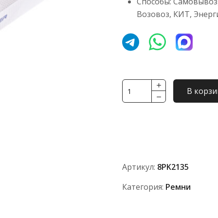
Способы: Самовывоз,
Возовоз, КИТ, Энерг
Количество
В корзи
товара
Ремень
TOYOPOWER
8PK2135
Артикул:
8PK2135
Категория:
Ремни