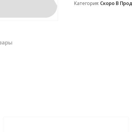
Категория:
Скоро В Про
вары