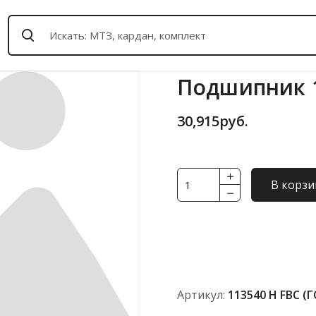
Подшипник 1
30,915
руб.
Количество
В корзи
товара
Подшипник
113540
Н
FBC
(ГОСТ)
Артикул:
113540 Н FBC (